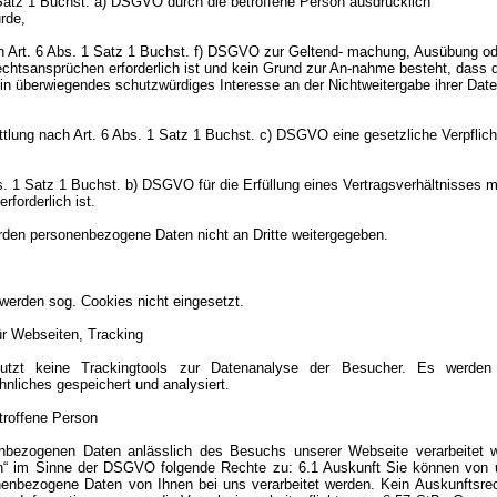
 Satz 1 Buchst. a) DSGVO durch die betroffene Person ausdrücklich
rde,
ch Art. 6 Abs. 1 Satz 1 Buchst. f) DSGVO zur Geltend- machung, Ausübung od
htsansprüchen erforderlich ist und kein Grund zur An-nahme besteht, dass d
n überwiegendes schutzwürdiges Interesse an der Nichtweitergabe ihrer Dat
ittlung nach Art. 6 Abs. 1 Satz 1 Buchst. c) DSGVO eine gesetzliche Verpflic
bs. 1 Satz 1 Buchst. b) DSGVO für die Erfüllung eines Vertragsverhältnisses m
forderlich ist.
rden personenbezogene Daten nicht an Dritte weitergegeben.
werden sog. Cookies nicht eingesetzt.
ür Webseiten, Tracking
utzt keine Trackingtools zur Datenanalyse der Besucher. Es werden 
hnliches gespeichert und analysiert.
etroffene Person
nbezogenen Daten anlässlich des Besuchs unserer Webseite verarbeitet 
on“ im Sinne der DSGVO folgende Rechte zu: 6.1 Auskunft Sie können von 
nenbezogene Daten von Ihnen bei uns verarbeitet werden. Kein Auskunftsrec