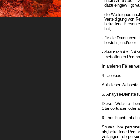
- nach Art. 6 Abs. 1
dazu eingewilligt wu
- die Weitergabe na
Verteidigung von Rec
betroffene Person ei
hat,
- für die Datenüberm
besteht, und/oder
- dies nach Art. 6 A
betroffenen Personer
In anderen Fällen we
4. Cookies
Auf dieser Webseite 
5. Analyse-Dienste f
Diese Website ben
Standortdaten oder ä
6. Ihre Rechte als b
Soweit Ihre persone
als„betroffene Pers
verlangen, ob perso