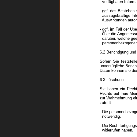
verfügbaren Informat
- ggf. das Bestehen 
aussagekräftige Info
Auswirkungen automa
- ggf. im Fall der Ü
über die Angemessen
darüber, welche gee
personenbezogenen 
6.2 Berichtigung und
Sofern Sie feststel
unverzügliche Berich
Daten können sie die
6.3 Löschung
Sie haben ein Recht
Rechts auf freie Mei
zur Wahrnehmung eine
zutrifft:
- Die personenbezoge
notwendig.
- Die Rechtfertigungs
widerrufen haben.