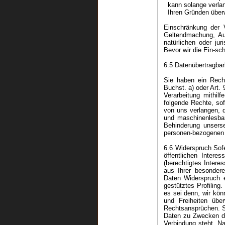
kann solange verlang
Ihren Gründen über
Einschränkung der V
Geltendmachung, Au
natürlichen oder ju
Bevor wir die Ein-sch
6.5 Datenübertragbar
Sie haben ein Recht
Buchst. a) oder Art.
Verarbeitung mithilf
folgende Rechte, sof
von uns verlangen, d
und maschinenlesbar
Behinderung unserse
personen-bezogenen D
6.6 Widerspruch Sof
öffentlichen Inter
(berechtigtes Intere
aus Ihrer besondere
Daten Widerspruch e
gestütztes Profilin
es sei denn, wir kön
und Freiheiten übe
Rechtsansprüchen. S
Daten zu Zwecken der
Verbindung steht. N