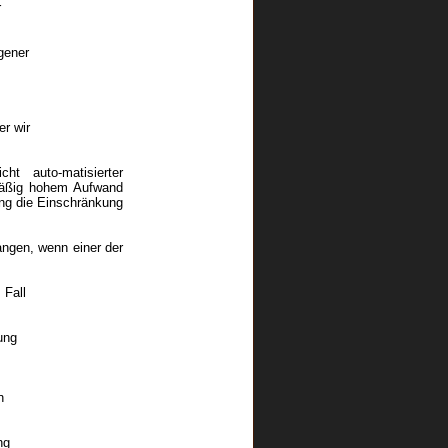
r
gener
er wir
t auto-matisierter
smäßig hohem Aufwand
hung die Einschränkung
angen, wenn einer der
m Fall
ung
n
ng