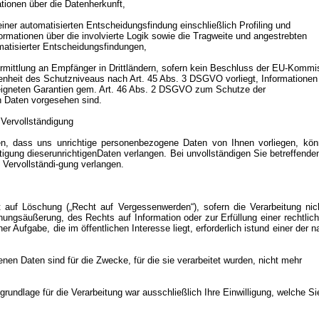
ionen über die Datenherkunft,
einer automatisierten Entscheidungsfindung einschließlich Profiling und
rmationen über die involvierte Logik sowie die Tragweite und angestrebten
tisierter Entscheidungsfindungen,
bermittlung an Empfänger in Drittländern, sofern kein Beschluss der EU-Kommi
heit des Schutzniveaus nach Art. 45 Abs. 3 DSGVO vorliegt, Informationen
igneten Garantien gem. Art. 46 Abs. 2 DSGVO zum Schutze der
Daten vorgesehen sind.
 Vervollständigung
len, dass uns unrichtige personenbezogene Daten von Ihnen vorliegen, kö
tigung dieserunrichtigenDaten verlangen. Bei unvollständigen Sie betreffen
 Vervollständi-gung verlangen.
 auf Löschung („Recht auf Vergessenwerden“), sofern die Verarbeitung ni
nungsäußerung, des Rechts auf Information oder zur Erfüllung einer rechtlich
r Aufgabe, die im öffentlichen Interesse liegt, erforderlich istund einer der
nen Daten sind für die Zwecke, für die sie verarbeitet wurden, nicht mehr
grundlage für die Verarbeitung war ausschließlich Ihre Einwilligung, welche Si