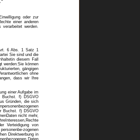
r
inwilligung oder zur
echte einer anderen
s verarbeitet werden.
(Art. 6 Abs. 1 Satz 1
rtei Sie sind und die
nhaltetin diesem Fall
igt werden:Sie können
ukturierten, gängigen
erantwortlichen ohne
angen, dass wir Ihre
ung einer Aufgabe im
 1 Buchst. f) DSGVO
aus Gründen, die sich
denpersonenbezogenen
der Buchst. f) DSGVO
enenDaten nicht mehr,
IhreInteressen,Rechte
er Verteidigung von
en personenbe-zogenen
chen Direktwerbung in
sonenbezogenen Daten