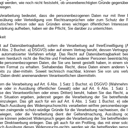
t werden, wie noch nicht feststeht, ob unsereberechtigten Gründe gegenübe
wiegen.
erarbeitung bedeutet, dass die personenbezogenen Daten nur mit Ihrer E
sübung oder Verteidigung von Rechtsansprüchen oder zum Schutz der R
ristischen Person oder aus Gründen eines wichtigen öffentlichen Interesse
ränkung aufheben, haben wir die Pflicht, Sie darüber zu unterrichten.
keit
 auf Datenübertragbarkeit, sofern die Verarbeitung auf IhrerEinwilligung 
 9 Abs. 2 Buchst. a) DSGVO) oder auf einem Vertrag beruht, dessen Vertragspa
e automatisierter Verfahren erfolgt. Das Recht auf Datenübertragbarkeit bei
ern hierdurch nicht die Rechte und Freiheiten anderer Personen beeinträcht
ie personenbezogenen Daten, die Sie uns bereit gestellt haben, in einem str
en Format zu erhalten. Siehabendas Recht, diese Daten einem anderen V
its zu über-mitteln. Soweit technisch machbar, können Sie von uns verl
aten direkt aneinenanderen Verantwortlichen übermitteln.
ern die Verarbeitung auf Art. 6 Abs. 1 Satz 1 Buchst. e) DSGVO (Wahrnehm
esse oder in Ausübung öffentlicher Gewalt) oder auf Art. 6 Abs. 1 Satz
sse des Verantwortlichen oder eines Dritten) beruht, haben Sie das Recht, 
n Situation ergeben, jederzeit gegen die Verarbeitung der Sie betreffen
inzulegen. Das gilt auch für ein auf Art. 6 Abs. 1 Satz 1 Buchst. e) o
g. Nach Ausübung des Widerspruchsrechts verarbeiten wirIhre personenbezog
nen zwingende schutz-würdige Gründe für die Verarbeitung nachweisen, die 
rwiegen, oder die Verarbeitung dient der Geltendmachung, Ausübung od
ie können jederzeit Widerspruch gegen die Verarbeitung der Sie betreffend
 Direktwerbung einlegen. Das gilt auch für ein Profiling, das mit einer sol
ach Ausübung dieses Widerspruchs-rechts werden wir die betreffenden per