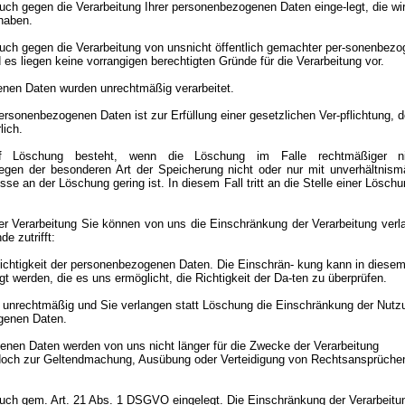
uch gegen die Verarbeitung Ihrer personenbezogenen Daten einge-legt, die wi
haben.
uch gegen die Verarbeitung von unsnicht öffentlich gemachter per-sonenbezo
es liegen keine vorrangigen berechtigten Gründe für die Verarbeitung vor.
enen Daten wurden unrechtmäßig verarbeitet.
ersonenbezogenen Daten ist zur Erfüllung einer gesetzlichen Ver-pflichtung, d
lich.
 Löschung besteht, wenn die Löschung im Falle rechtmäßiger nich
egen der besonderen Art der Speicherung nicht oder nur mit unverhältni
sse an der Löschung gering ist. In diesem Fall tritt an die Stelle einer Lösc
r Verarbeitung Sie können von uns die Einschränkung der Verarbeitung verl
e zutrifft:
 Richtigkeit der personenbezogenen Daten. Die Einschrän- kung kann in diese
t werden, die es uns ermöglicht, die Richtigkeit der Da-ten zu überprüfen.
st unrechtmäßig und Sie verlangen statt Löschung die Einschränkung der Nutz
genen Daten.
enen Daten werden von uns nicht länger für die Zwecke der Verarbeitung
edoch zur Geltendmachung, Ausübung oder Verteidigung von Rechtsansprüche
ruch gem. Art. 21 Abs. 1 DSGVO eingelegt. Die Einschränkung der Verarbeitu