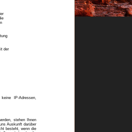
er
ie
en
htung
it der
keine IP-Adressen,
werden, stehen Ihnen
uns Auskunft darüber
ht besteht, wenn die