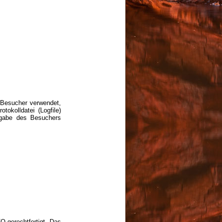
r Besucher verwendet,
okolldatei (Logfile)
ngabe des Besuchers
O gerechtfertigt. Das