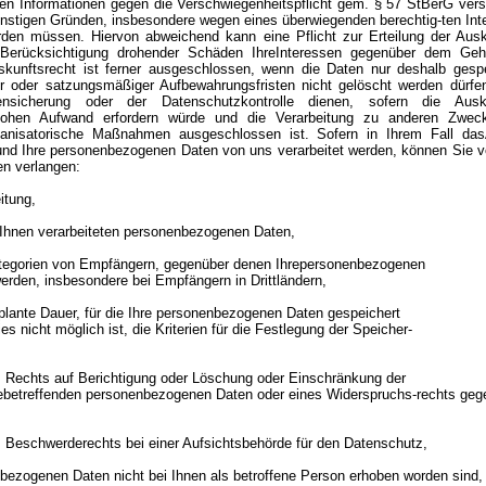
ten Informationen gegen die Verschwiegenheitspflicht gem. § 57 StBerG ver
nstigen Gründen, insbesondere wegen eines überwiegenden berechtig-ten Inte
den müssen. Hiervon abweichend kann eine Pflicht zur Erteilung der Aus
 Berücksichtigung drohender Schäden IhreInteressen gegenüber dem Gehe
kunftsrecht ist ferner ausgeschlossen, wenn die Daten nur deshalb gespei
er oder satzungsmäßiger Aufbewahrungsfristen nicht gelöscht werden dürfen
sicherung oder der Datenschutzkontrolle dienen, sofern die Auskun
hohen Aufwand erfordern würde und die Verarbeitung zu anderen Zwec
ganisatorische Maßnahmen ausgeschlossen ist. Sofern in Ihrem Fall dasA
und Ihre personenbezogenen Daten von uns verarbeitet werden, können Sie v
en verlangen:
itung,
 Ihnen verarbeiteten personenbezogenen Daten,
tegorien von Empfängern, gegenüber denen Ihrepersonenbezogenen
rden, insbesondere bei Empfängern in Drittländern,
geplante Dauer, für die Ihre personenbezogenen Daten gespeichert
es nicht möglich ist, die Kriterien für die Festlegung der Speicher-
s Rechts auf Berichtigung oder Löschung oder Einschränkung der
ebetreffenden personenbezogenen Daten oder eines Widerspruchs-rechts geg
 Beschwerderechts bei einer Aufsichtsbehörde für den Datenschutz,
nbezogenen Daten nicht bei Ihnen als betroffene Person erhoben worden sind,