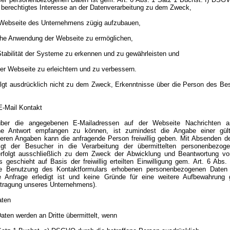
 berechtigtes Interesse an der Datenverarbeitung zu dem Zweck,
r Webseite des Unternehmens zügig aufzubauen,
iche Anwendung der Webseite zu ermöglichen,
 Stabilität der Systeme zu erkennen und zu gewährleisten und
der Webseite zu erleichtern und zu verbessern.
folgt ausdrücklich nicht zu dem Zweck, Erkenntnisse über die Person des B
E-Mail Kontakt
ber die angegebenen E-Mailadressen auf der Webseite Nachrichten 
ne Antwort empfangen zu können, ist zumindest die Angabe einer gült
eiteren Angaben kann die anfragende Person freiwillig geben. Mit Absenden d
lligt der Besucher in die Verarbeitung der übermittelten personenbezog
erfolgt ausschließlich zu dem Zweck der Abwicklung und Beantwortung v
s geschieht auf Basis der freiwillig erteilten Einwilligung gem. Art. 6 Abs
e Benutzung des Kontaktformulars erhobenen personenbezogenen Daten
e Anfrage erledigt ist und keine Gründe für eine weitere Aufbewahrung
tragung unseres Unternehmens).
aten
ten werden an Dritte übermittelt, wenn