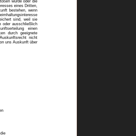
stoßen würde oder die
resses eines Dritten,
kunft bestehen, wenn
imhaltungsinteresse
chert sind, weil sie
 oder ausschließlich
ftserteilung einen
ken durch geeignete
uskunftsrecht nicht
on uns Auskunft über
en
 die