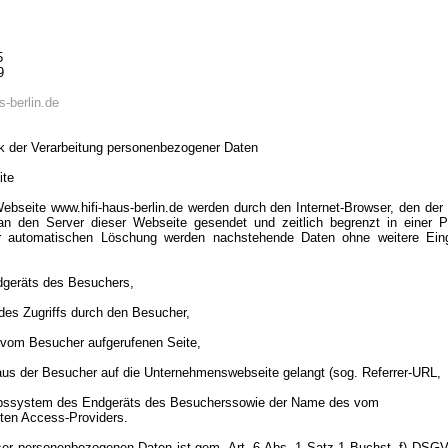
5
9
s-berlin.de
 der Verarbeitung personenbezogener Daten
ite
ebseite www.hifi-haus-berlin.de werden durch den Internet-Browser, den de
n den Server dieser Webseite gesendet und zeitlich begrenzt in einer Prot
ur automatischen Löschung werden nachstehende Daten ohne weitere Ei
dgeräts des Besuchers,
des Zugriffs durch den Besucher,
vom Besucher aufgerufenen Seite,
aus der Besucher auf die Unternehmenswebseite gelangt (sog. Referrer-URL,
iebssystem des Endgeräts des Besucherssowie der Name des vom
en Access-Providers.
ser personenbezogenen Daten ist gem. Art. 6 Abs. 1 Satz 1 Buchst. f) DSGV